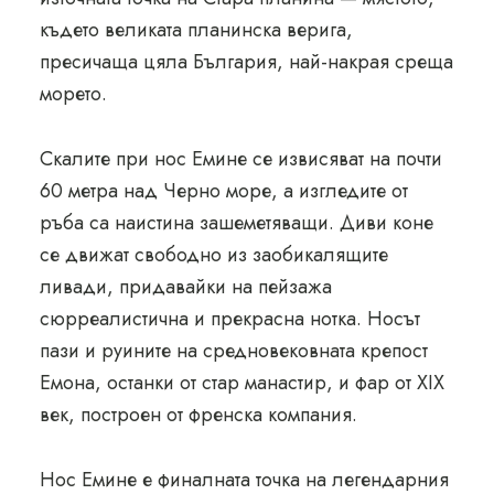
където великата планинска верига,
пресичаща цяла България, най-накрая среща
морето.
Скалите при нос Емине се извисяват на почти
60 метра над Черно море, а изгледите от
ръба са наистина зашеметяващи. Диви коне
се движат свободно из заобикалящите
ливади, придавайки на пейзажа
сюрреалистична и прекрасна нотка. Носът
пази и руините на средновековната крепост
Емона, останки от стар манастир, и фар от XIX
век, построен от френска компания.
Нос Емине е финалната точка на легендарния