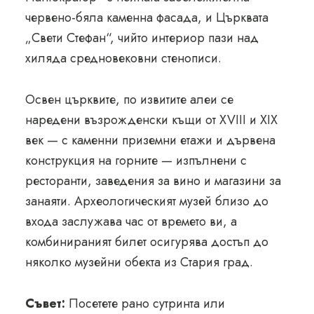
червено-бяла каменна фасада, и Църквата
„Свети Стефан“, чийто интериор пази над
хиляда средновековни стенописи.
Освен църквите, по извитите алеи се
наредени възрожденски къщи от XVIII и XIX
век — с каменни приземни етажи и дървена
конструкция на горните — изпълнени с
ресторанти, заведения за вино и магазини за
занаяти. Археологическият музей близо до
входа заслужава час от времето ви, а
комбинираният билет осигурява достъп до
няколко музейни обекта из Стария град.
Съвет:
Посетете рано сутринта или