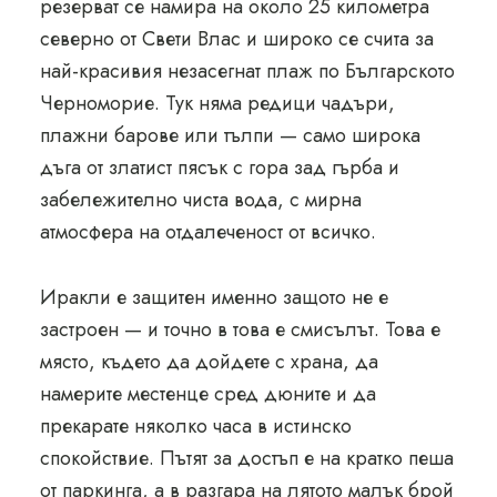
резерват се намира на около 25 километра
северно от Свети Влас и широко се счита за
най-красивия незасегнат плаж по Българското
Черноморие. Тук няма редици чадъри,
плажни барове или тълпи — само широка
дъга от златист пясък с гора зад гърба и
забележително чиста вода, с мирна
атмосфера на отдалеченост от всичко.
Иракли е защитен именно защото не е
застроен — и точно в това е смисълът. Това е
място, където да дойдете с храна, да
намерите местенце сред дюните и да
прекарате няколко часа в истинско
спокойствие. Пътят за достъп е на кратко пеша
от паркинга, а в разгара на лятото малък брой