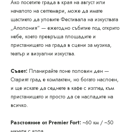
Ако посетите града в края на август или
началото на септември, може да имате
щастието да уловите Фестивала на изкуствата
„Аполония“ — ежегодно събитие под открито
небе, което превръща площадите и
пристанището на града в сцени за музика,
театър и визуални изкуства.
Съвет:
Планирайте поне половин ден —
Старият град е компактен, но богато наслоен,
и ще искате да седнете в кафе с изглед към
пристанището и просто да се насладите на
всичко.
Разстояние от Premier Fort:
~60 км / ~50
минути с кола.