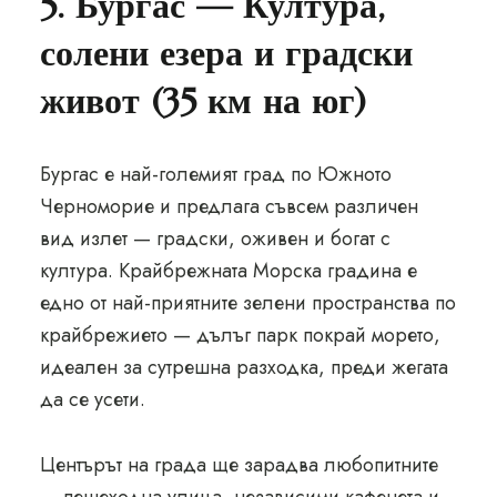
5. Бургас — Култура,
солени езера и градски
живот (35 км на юг)
Бургас е най-големият град по Южното
Черноморие и предлага съвсем различен
вид излет — градски, оживен и богат с
култура. Крайбрежната Морска градина е
едно от най-приятните зелени пространства по
крайбрежието — дълъг парк покрай морето,
идеален за сутрешна разходка, преди жегата
да се усети.
Центърът на града ще зарадва любопитните
— пешеходна улица, независими кафенета и