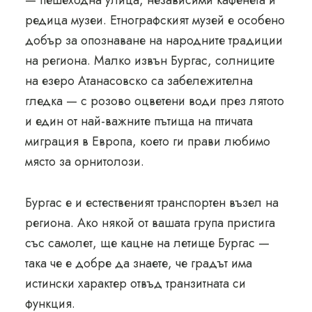
редица музеи. Етнографският музей е особено
добър за опознаване на народните традиции
на региона. Малко извън Бургас, солниците
на езеро Атанасовско са забележителна
гледка — с розово оцветени води през лятото
и един от най-важните пътища на птичата
миграция в Европа, което ги прави любимо
място за орнитолози.
Бургас е и естественият транспортен възел на
региона. Ако някой от вашата група пристига
със самолет, ще кацне на летище Бургас —
така че е добре да знаете, че градът има
истински характер отвъд транзитната си
функция.