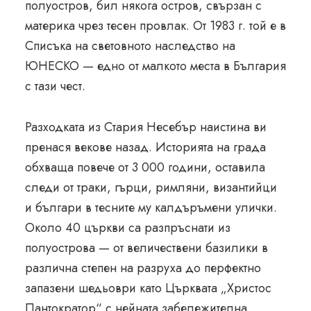
полуостров, бил някога остров, свързан с
материка чрез тесен провлак. От 1983 г. той е в
Списъка на световното наследство на
ЮНЕСКО — едно от малкото места в България
с тази чест.
Разходката из Стария Несебър наистина ви
пренася векове назад. Историята на града
обхваща повече от 3 000 години, оставила
следи от траки, гърци, римляни, византийци
и българи в тесните му калдъръмени улички.
Около 40 църкви са разпръснати из
полуострова — от величествени базилики в
различна степен на разруха до перфектно
запазени шедьоври като Църквата „Христос
Пантократор“ с нейната забележителна