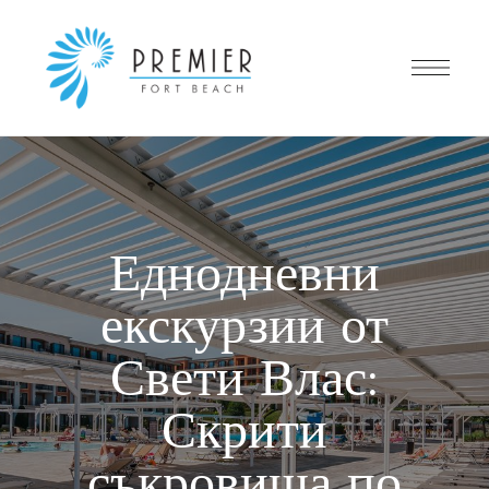
Еднодневни
екскурзии от
Свети Влас:
Скрити
съкровища по