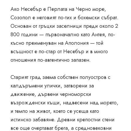
Ако Несебър е Перлата на Черно море,
Созопол е неговият по-тих и бохемски събрат.
Основан от гръцки заселници преди около 2
800 години — първоначално като Антея, по-
късно преименуван на Аполония — той
всъщност е по-стар от Несебър и в много
отношения по-автентично запазен.
Старият град заема собствен полуостров с
калдъръмени улички, затворени за
движение, дървени черноморски
възрожденски къщи, надвесени над морето,
и темпо на живот, което се усеща като
истинско забавяне. Древни крепостни стени
все още очертават брега, а средновековни