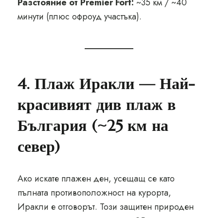
Разстояние от Premier Fort:
~35 км / ~40
минути (плюс офроуд участъка).
4. Плаж Иракли — Най-
красивият див плаж в
България (~25 км на
север)
Ако искате плажен ден, усещащ се като
пълната противоположност на курорта,
Иракли е отговорът. Този защитен природен