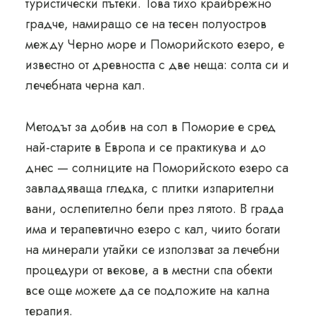
туристически пътеки. Това тихо крайбрежно
градче, намиращо се на тесен полуостров
между Черно море и Поморийското езеро, е
известно от древността с две неща: солта си и
лечебната черна кал.
Методът за добив на сол в Поморие е сред
най-старите в Европа и се практикува и до
днес — солниците на Поморийското езеро са
завладяваща гледка, с плитки изпарителни
вани, ослепително бели през лятото. В града
има и терапевтично езеро с кал, чиито богати
на минерали утайки се използват за лечебни
процедури от векове, а в местни спа обекти
все още можете да се подложите на кална
терапия.