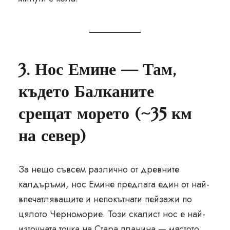
3. Нос Емине — Там,
където Балканите
срещат морето (~35 км
на север)
За нещо съвсем различно от древните
калдъръми, нос Емине предлага един от най-
впечатляващите и непокътнати пейзажи по
цялото Черноморие. Този скалист нос е най-
източната точка на Стара планина — мястото,