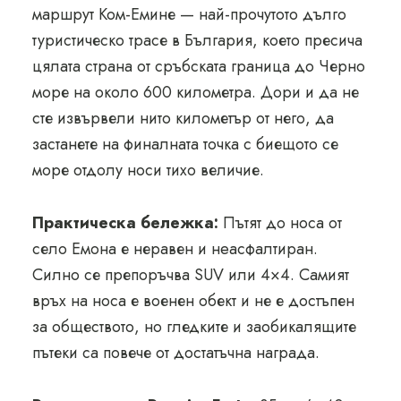
маршрут Ком-Емине — най-прочутото дълго
туристическо трасе в България, което пресича
цялата страна от сръбската граница до Черно
море на около 600 километра. Дори и да не
сте извървели нито километър от него, да
застанете на финалната точка с биещото се
море отдолу носи тихо величие.
Практическа бележка:
Пътят до носа от
село Емона е неравен и нeасфалтиран.
Силно се препоръчва SUV или 4×4. Самият
връх на носа е военен обект и не е достъпен
за обществото, но гледките и заобикалящите
пътеки са повече от достатъчна награда.