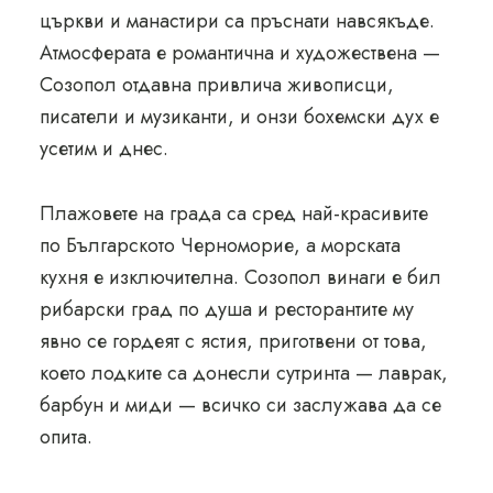
църкви и манастири са пръснати навсякъде.
Атмосферата е романтична и художествена —
Созопол отдавна привлича живописци,
писатели и музиканти, и онзи бохемски дух е
усетим и днес.
Плажовете на града са сред най-красивите
по Българското Черноморие, а морската
кухня е изключителна. Созопол винаги е бил
рибарски град по душа и ресторантите му
явно се гордеят с ястия, приготвени от това,
което лодките са донесли сутринта — лаврак,
барбун и миди — всичко си заслужава да се
опита.