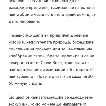
останете — но ако ви се поиска да се
разходите през деня, намирате се на едно от
най-добрите места по цялото крайбрежие, за
да го направите.
Независимо дали ви привличат древната
история, непокътнатата природа, бохемските
пристанищни градчета или зашеметяващите
крайбрежни скали, брегът, простиращ се на
север и на юг от Свети Влас, крие едни от
най-вълнуващите дестинации в България. И
най-хубавото? Повечето от тях са само на 30–
60 минути с кола.
Ето шест от най-запомнящите се еднодневни
екскурзии, които можете да направите от