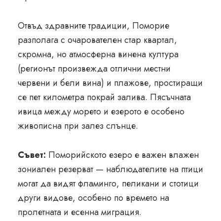
Отвъд здравните традиции, Поморие
разполага с очарователен стар квартал,
скромна, но атмосферна винена култура
(регионът произвежда отлични местни
червени и бели вина) и плажове, простиращи
се пет километра покрай залива. Пясъчната
ивица между морето и езерото е особено
живописна при залез слънце.
Съвет:
Поморийското езеро е важен влажен
зониален резерват — наблюдателите на птици
могат да видят фламинго, пеликани и стотици
други видове, особено по времето на
пролетната и есенна миграция.